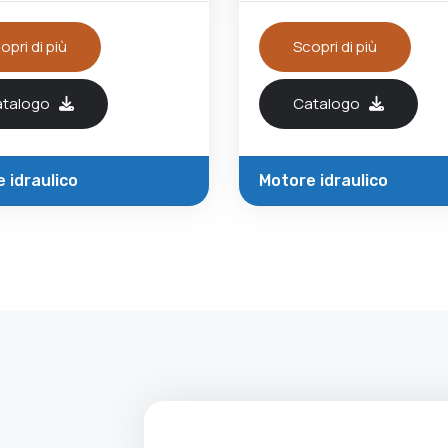
continuo programmato
opri di più
Scopri di più
atalogo
Catalogo
 idraulico
Motore idraulico