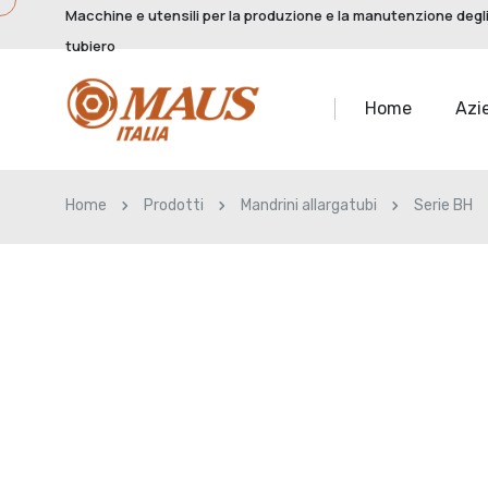
Macchine e utensili per la produzione e la manutenzione degli
tubiero
Home
Azi
Home
Prodotti
Mandrini allargatubi
Serie BH