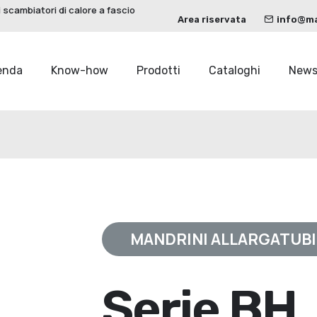
 scambiatori di calore a fascio
Area riservata
info@mau
enda
Know-how
Prodotti
Cataloghi
New
MANDRINI ALLARGATUBI
Serie BH