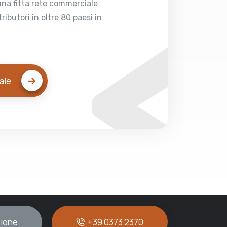
na fitta rete commerciale
<
ributori in oltre 80 paesi in
iale
zione
+39 0373 2370