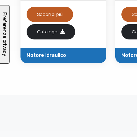
Scopri di più
Sc
Catalogo
C
Motore idraulico
Motore