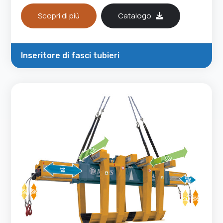
Scopri di più
Catalogo
Inseritore di fasci tubieri