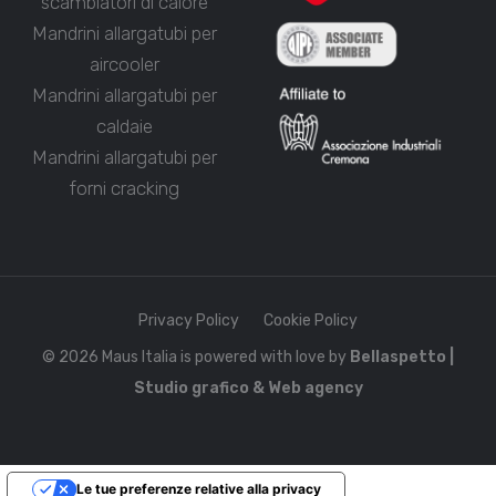
scambiatori di calore
Mandrini allargatubi per
aircooler
Mandrini allargatubi per
caldaie
Mandrini allargatubi per
forni cracking
Privacy Policy
Cookie Policy
© 2026 Maus Italia is powered with love by
Bellaspetto |
Studio grafico & Web agency
Le tue preferenze relative alla privacy