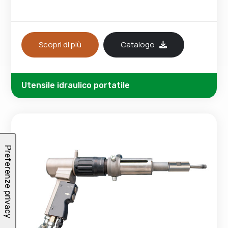
Scopri di più
Catalogo
Utensile idraulico portatile