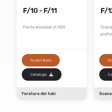
F/10 - F/11
F/1
Punte elicoidali in HSS
Scana
profon
Scopri di più
Sc
Catalogo
C
Foratura dei tubi
Scanal