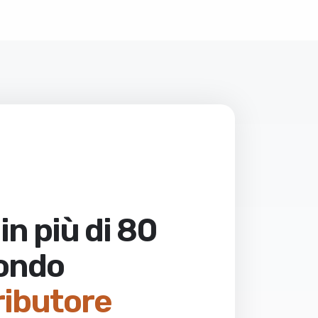
in più di 80
mondo
tributore
zione
+39 0373 2370