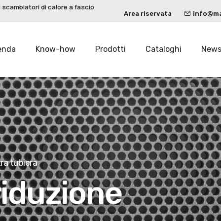
 scambiatori di calore a fascio
Area riservata
info@mau
enda
Know-how
Prodotti
Cataloghi
New
tra tubiera
riduzione