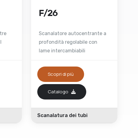
F/26
tre
Scanalatore autocentrante a
l
profondità regolabile con
lame intercambiabili
Scopri di più
Catalogo
Scanalatura dei tubi