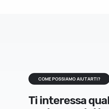
COME POSSIAMO AIUTARTI?
Realizziamo qualco
Ti interessa qua
grande insieme