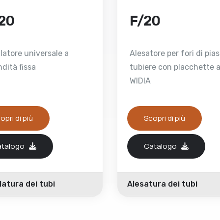
20
F/20
latore universale a
Alesatore per fori di pias
dità fissa
tubiere con placchette a
WIDIA
opri di più
Scopri di più
atalogo
Catalogo
atura dei tubi
Alesatura dei tubi