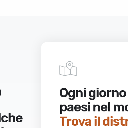
Ogni giorno 
paesi nel 
sa di
lche
Trova il dis
Richiedi quota