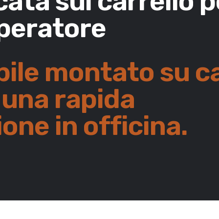
ata sul carrello 
operatore
bile montato su ca
 una rapida
ne in officina.