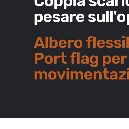
Coppia scaric
pesare sull'
Albero flessi
Port flag per
movimentazio