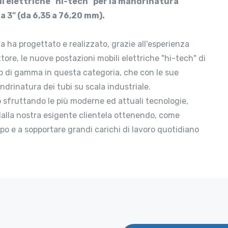
li elettriche "hi-tech" per la mandrinatura
a 3" (da 6,35 a 76,20 mm).
ia ha progettato e realizzato, grazie all'esperienza
ttore, le nuove postazioni mobili elettriche "hi-tech" di
 di gamma in questa categoria, che con le sue
ndrinatura dei tubi su scala industriale.
 sfruttando le più moderne ed attuali tecnologie,
dalla nostra esigente clientela ottenendo, come
po e a sopportare grandi carichi di lavoro quotidiano