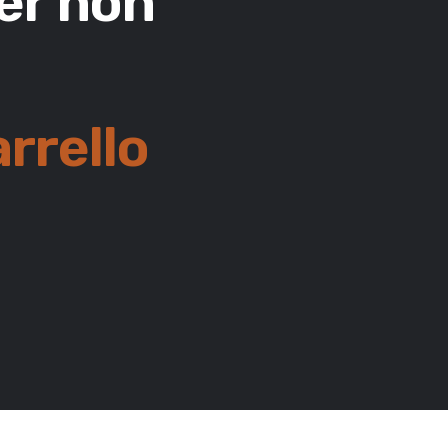
per non
rrello