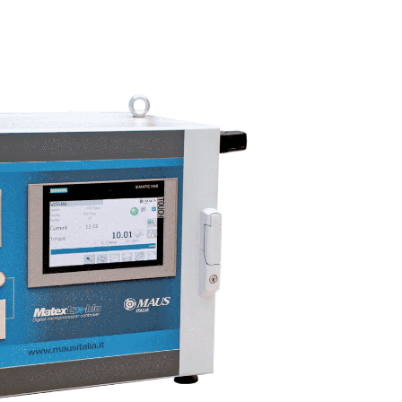
zione
+39 0373 2370