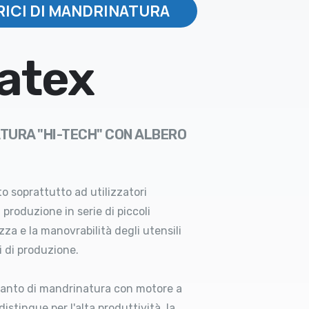
RICI DI MANDRINATURA
atex
TURA "HI-TECH" CON ALBERO
to soprattutto ad utilizzatori
a produzione in serie di piccoli
za e la manovrabilità degli utensili
i di produzione.
pianto di mandrinatura con motore a
distingue per l'alta produttività, la