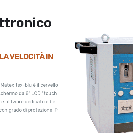
ttronico
A VELOCITÀ IN
 Matex tsx-blu è il cervello
 schermo da 8" LCD "touch
n software dedicato ed è
con grado di protezione IP
sa di
Richiedi quota